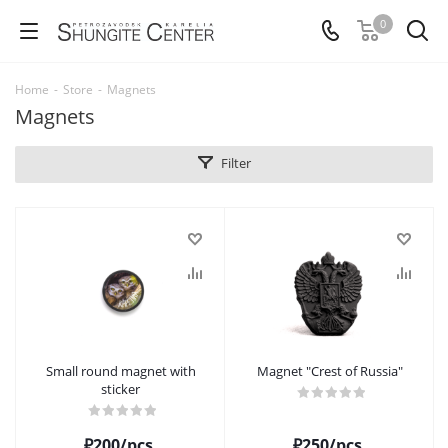
0
Home
-
Store
-
Magnets
Magnets
Filter
Small round magnet with
Magnet "Crest of Russia"
sticker
₽
200
/pcs.
₽
250
/pcs.