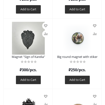
Add to Cart
Add to Cart
Magnet "Sign of Karelia"
Big round magnet with stiker
₽
300
/pcs.
₽
250
/pcs.
Add to Cart
Add to Cart