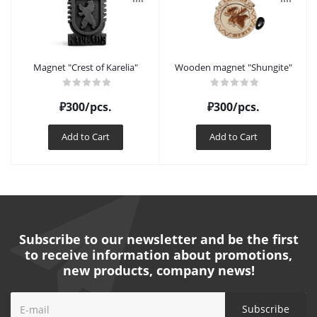
Magnet "Crest of Karelia"
Wooden magnet "Shungite"
₽
300
/pcs.
₽
300
/pcs.
Add to Cart
Add to Cart
Subscribe to our newsletter and be the first
to receive information about promotions,
new products, company news!